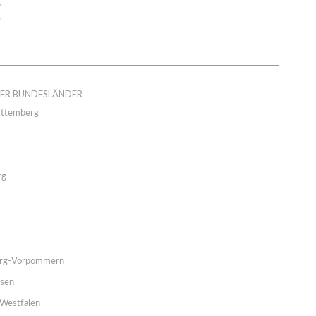
DER BUNDESLÄNDER
ttemberg
rg
rg-Vorpommern
hsen
Westfalen