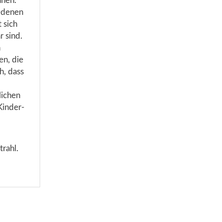
nnen.
iedenen
 sich
 sind.
n
en, die
h, dass
lichen
Kinder-
strahl.