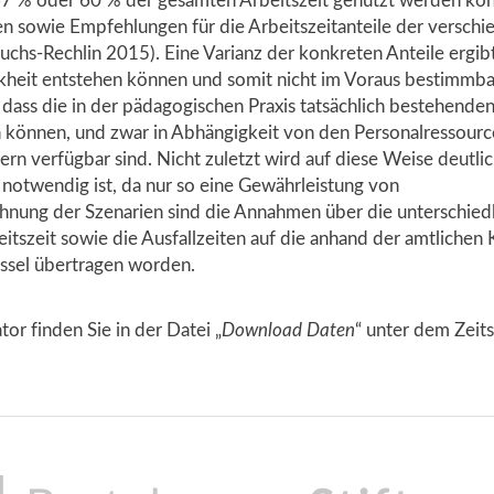
 67 % oder 60 % der gesamten Arbeitszeit genutzt werden kö
en sowie Empfehlungen für die Arbeitszeitanteile der versch
uchs-Rechlin 2015). Eine Varianz der konkreten Anteile ergibt
nkheit entstehen können und somit nicht im Voraus bestimmbar
, dass die in der pädagogischen Praxis tatsächlich bestehende
n können, und zwar in Abhängigkeit von den Personalressourc
ern verfügbar sind. Nicht zuletzt wird auf diese Weise deutlic
 notwendig ist, da nur so eine Gewährleistung von
chnung der Szenarien sind die Annahmen über die unterschied
eitszeit sowie die Ausfallzeiten auf die anhand der amtlichen 
lüssel übertragen worden.
r finden Sie in der Datei „
Download Daten
“ unter dem Zeit