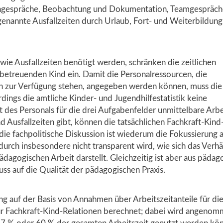
erngespräche, Beobachtung und Dokumentation, Teamgespräch
genannte Ausfallzeiten durch Urlaub, Fort- und Weiterbildun
wie Ausfallzeiten benötigt werden, schränken die zeitlichen
 betreuenden Kind ein. Damit die Personalressourcen, die
dern zur Verfügung stehen, angegeben werden können, muss die
dings die amtliche Kinder- und Jugendhilfestatistik keine
 des Personals für die drei Aufgabenfelder unmittelbare Arbe
Ausfallzeiten gibt, können die tatsächlichen Fachkraft-Kind
 die fachpolitische Diskussion ist wiederum die Fokussierung a
adurch insbesondere nicht transparent wird, wie sich das Verhä
dagogischen Arbeit darstellt. Gleichzeitig ist aber aus pädag
uss auf die Qualität der pädagogischen Praxis.
g auf der Basis von Annahmen über Arbeitszeitanteile für di
für Fachkraft-Kind-Relationen berechnet; dabei wird angenom