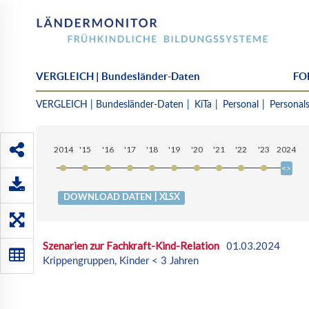
VERGLEICH | Bundesländer-Daten
FOK
Szenarien
VERGLEICH | Bundesländer-Daten
KiTa
Personal
Personals
zur
Fachkraft-
Kind-
2014
'15
'16
'17
'18
'19
'20
'21
'22
'23
2024
Relation
| XLSX
DOWNLOAD DATEN
Szenarien zur Fachkraft-Kind-Relation
01.03.2024
Krippengruppen, Kinder < 3 Jahren
n
t