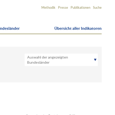
Service-
Methodik
Presse
Publikationen
Suche
Navigation
undesländer
Übersicht aller Indikatoren
Auswahl der angezeigten
Bundesländer
BW
BY
BE
BB
HB
HH
HE
MV
NI
NW
RP
SL
SN
ST
SH
TH
Ost
West
DE