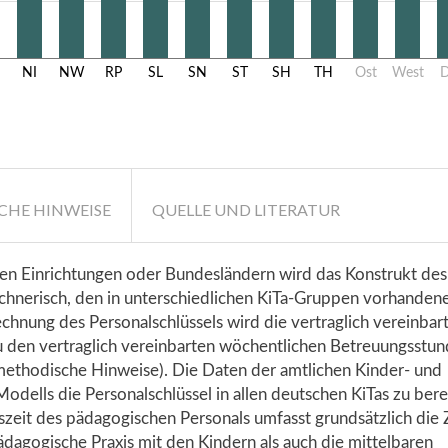
NI
NW
RP
SL
SN
ST
SH
TH
Ost
West
CHE HINWEISE
QUELLE UND LITERATUR
hen Einrichtungen oder Bundesländern wird das Konstrukt des
rechnerisch, den in unterschiedlichen KiTa-Gruppen vorhanden
chnung des Personalschlüssels wird die vertraglich vereinbar
 den vertraglich vereinbarten wöchentlichen Betreuungsstun
 methodische Hinweise). Die Daten der amtlichen Kinder- und
 Modells die Personalschlüssel in allen deutschen KiTas zu be
zeit des pädagogischen Personals umfasst grundsätzlich die Z
dagogische Praxis mit den Kindern als auch die mittelbaren