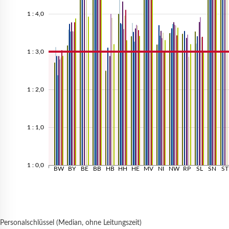
1 : 4,0
1 : 3,0
1 : 2,0
1 : 1,0
1 : 0,0
BW
BY
BE
BB
HB
HH
HE
MV
NI
NW
RP
SL
SN
ST
Personalschlüssel (Median, ohne Leitungszeit)