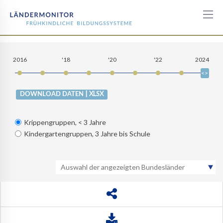
Personalschlüssel
nach
2016
'18
'20
'22
2024
Träger
| XLSX
DOWNLOAD DATEN
Krippengruppen, < 3 Jahre
Kindergartengruppen, 3 Jahre bis Schule
Auswahl der angezeigten Bundesländer
BW
BY
BE
BB
HB
HH
HE
MV
NI
NW