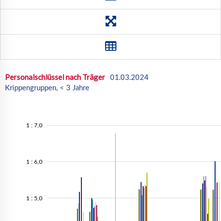
RP
SL
SN
ST
SH
TH
Ost
West
DE
Personalschlüssel nach Träger
01.03.2024
Krippengruppen, < 3 Jahre
1 : 7,0
1 : 6,0
1 : 5,0