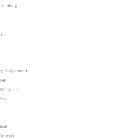
ttemberg
rg
rg-Vorpommern
hsen
Westfalen
Pfalz
halt
Holstein