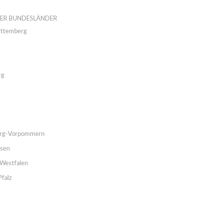
DER BUNDESLÄNDER
ttemberg
rg
rg-Vorpommern
hsen
Westfalen
Pfalz