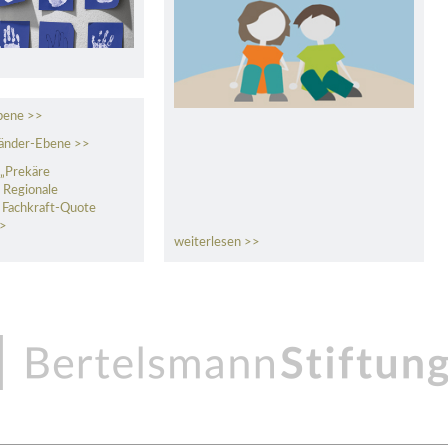
bene >>
länder-Ebene >>
 „Prekäre
– Regionale
r Fachkraft-Quote
>>
weiterlesen