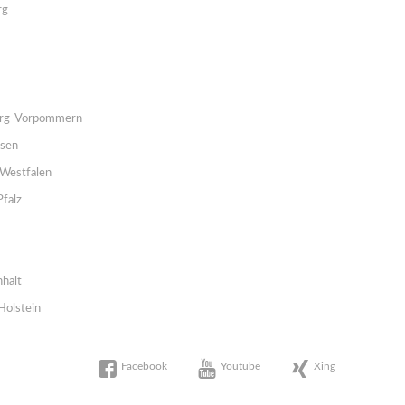
rg
rg-Vorpommern
hsen
Westfalen
Pfalz
halt
Holstein
Facebook
Youtube
Xing