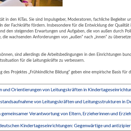
tät in den KiTas. Sie sind Impulsgeber, Moderatoren, fachliche Begleiter 
er Fachkräfte fördern. Insbesondere für die Entwicklung der Qualität in 
und den steigenden Erwartungen und Aufgaben, die von außen durch Politik
abe, die wachsenden Anforderungen von „außen“ nach „innen“ zu übersetzen
 können, sind allerdings die Arbeitsbedingungen in den Einrichtungen bun
ituation für die Leitungskräfte zu verbessern.
des Projektes „Frühkindliche Bildung“ geben eine empirische Basis für die
gen und Orientierungen von Leitungskräften in Kindertageseinrichtu
Bestandsaufnahme von Leitungskräften und Leitungsstrukturen in D
 in gemeinsamer Verantwortung von Eltern, Erzieherinnen und Erzie
deutschen Kindertageseinrichtungen: Gegenwärtige und antizipiert