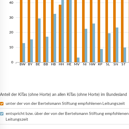
40
30
20
10
0
BW
BY
BE
BB
HB
HH
HE
MV
NI
NW
RP
SL
SN
ST
Anteil der KiTas (ohne Horte) an allen KiTas (ohne Horte) im Bundesland
unter der von der Bertelsmann Stiftung empfohlenen Leitungszeit
entspricht bzw. über der von der Bertelsmann Stiftung empfohlenen
Leitungszeit