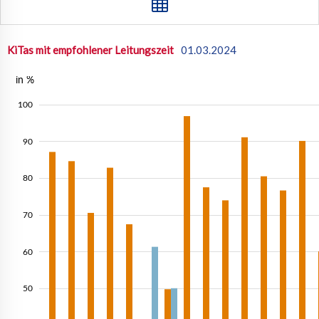
KiTas mit empfohlener Leitungszeit
01.03.2024
in %
100
90
80
70
60
50