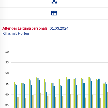
TH
DE
Alter des Leitungspersonals
01.03.2024
KiTas mit Horten
60
55
50
45
40
35