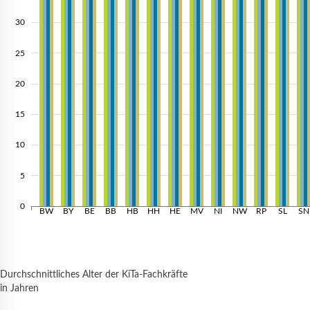
30
25
20
15
10
5
0
BW
BY
BE
BB
HB
HH
HE
MV
NI
NW
RP
SL
SN
Durchschnittliches Alter der KiTa-Fachkräfte
in Jahren