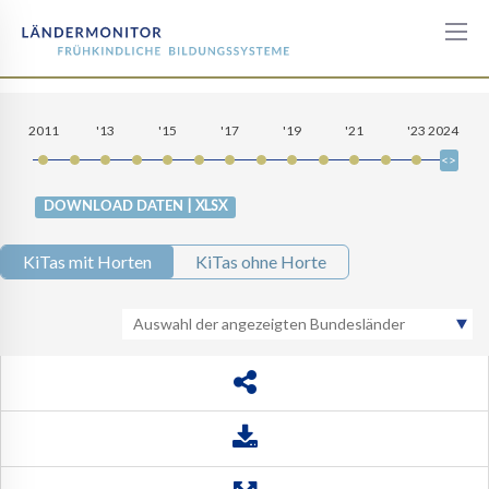
Alter
des
2011
'13
'15
'17
'19
'21
'23
2024
Leitungspersonals
| XLSX
DOWNLOAD DATEN
KiTas mit Horten
KiTas ohne Horte
Auswahl der angezeigten Bundesländer
BW
BY
BE
BB
HB
HH
HE
MV
NI
NW
RP
SL
SN
ST
SH