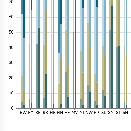
70
60
50
40
30
20
10
0
BW
BY
BE
BB
HB
HH
HE
MV
NI
NW
RP
SL
SN
ST
SH