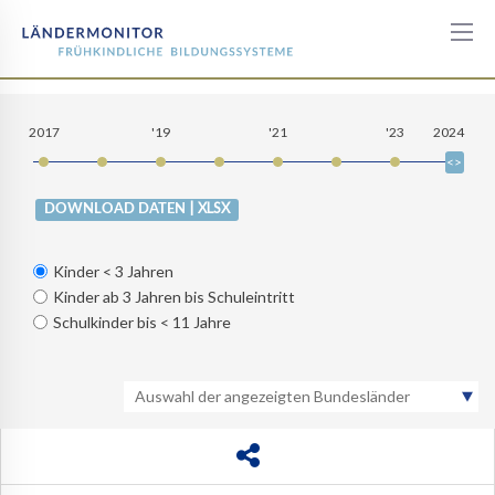
Betreuungsumfang
nach
2017
'19
'21
'23
2024
Migrationshintergrund
in
Kindertagespflege
| XLSX
DOWNLOAD DATEN
Kinder < 3 Jahren
Kinder ab 3 Jahren bis Schuleintritt
Schulkinder bis < 11 Jahre
Auswahl der angezeigten Bundesländer
BW
BY
BE
BB
HB