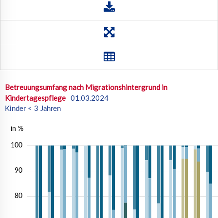
HH
HE
MV
NI
NW
RP
SL
SN
ST
SH
TH
Ost
West
DE
Betreuungsumfang nach Migrationshintergrund in
Kindertagespflege
01.03.2024
Kinder < 3 Jahren
in %
100
90
80