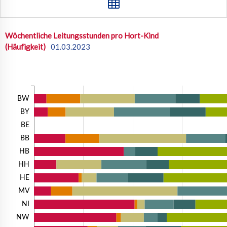
Wöchentliche Leitungsstunden pro Hort-Kind
(Häufigkeit)
01.03.2023
BW
BY
BE
BB
HB
HH
HE
MV
NI
NW