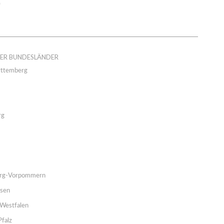
DER BUNDESLÄNDER
ttemberg
rg
rg-Vorpommern
hsen
Westfalen
Pfalz