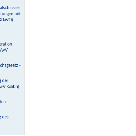
lschlüssel
htungen mit
KiTaVO)
eration
(VwV
chsgesetz -
g der
V Kolibri)
den-
g des