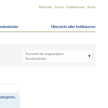
Service-
Methodik
Presse
Publikationen
Suche
Navigation
undesländer
Übersicht aller Indikatoren
Auswahl der angezeigten
Bundesländer
BW
BY
BE
BB
HB
HH
HE
MV
NI
NW
RP
SL
SN
ST
SH
TH
ndergärten,