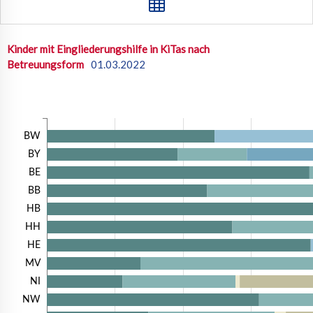
Kinder mit Eingliederungshilfe in KiTas nach
Betreuungsform
01.03.2022
BW
BY
BE
BB
HB
HH
HE
MV
NI
NW