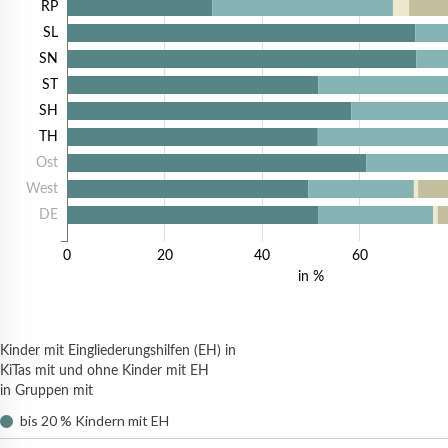
RP
SL
SN
ST
SH
TH
Ost
West
DE
0
20
40
60
in %
Kinder mit Eingliederungshilfen (EH) in
KiTas mit und ohne Kinder mit EH
in Gruppen mit
bis 20 % Kindern mit EH