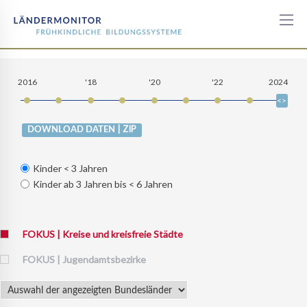
Kinder
nach
2016
'18
'20
'22
2024
Migrationshintergrund
in
KiTas
| ZIP
DOWNLOAD DATEN
Kinder < 3 Jahren
Kinder ab 3 Jahren bis < 6 Jahren
FOKUS | Kreise und kreisfreie Städte
FOKUS | Jugendamtsbezirke