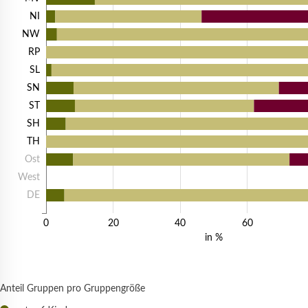
NI
NW
RP
SL
SN
ST
SH
TH
Ost
West
DE
0
20
40
60
in %
Anteil Gruppen pro Gruppengröße