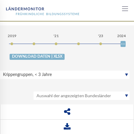
Anteil
der
2019
'21
'23
2024
Gruppen
nach
Gruppentyp
| XLSX
DOWNLOAD DATEN
und
-
Krippengruppen, < 3 Jahre
größe
Auswahl der angezeigten Bundesländer
BW
BY
BE
BB
HB
HH
HE
MV
NI
NW
RP
SL
SN
ST
SH