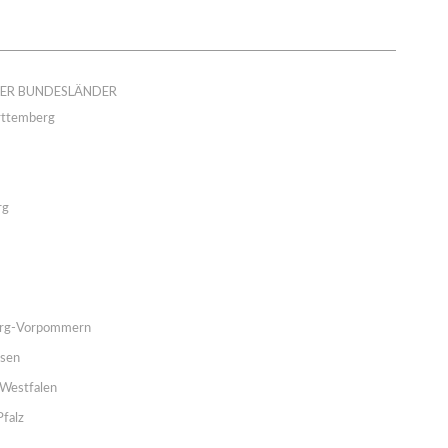
DER BUNDESLÄNDER
ttemberg
rg
rg-Vorpommern
hsen
Westfalen
Pfalz